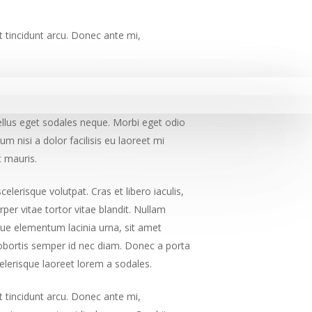
t tincidunt arcu. Donec ante mi,
sellus eget sodales neque.
Morbi eget odio
 nisi a dolor facilisis eu laoreet mi
t mauris.
elerisque volutpat. Cras et libero iaculis,
per vitae tortor vitae blandit. Nullam
sque elementum lacinia urna, sit amet
 lobortis semper id nec diam. Donec a porta
celerisque laoreet lorem a sodales.
t tincidunt arcu. Donec ante mi,