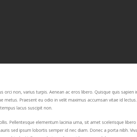
eyondstudioinc@gmail.com
No Commen
s orci non, varius turpis. Aenean ac eros libero. Quisque quis sapien i
tique metus. Praesent eu odio in velit maximus accumsan vitae id lectus
 tempus lacus suscipit non.
llis. Pellentesque elementum lacinia urna, sit amet scelerisque libero 
auris sed ipsum lobortis semper id nec diam. Donec a porta nibh. Viv