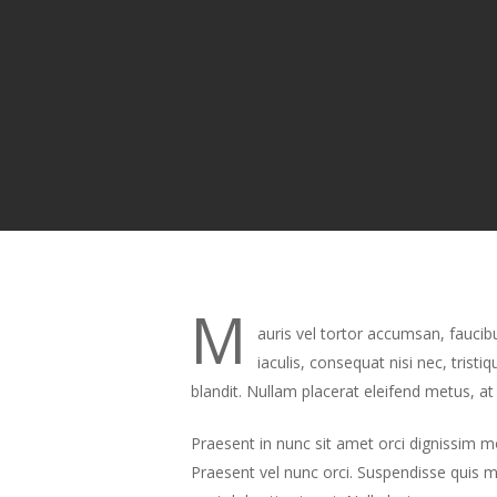
By
b
M
auris vel tortor accumsan, faucibu
iaculis, consequat nisi nec, tris
blandit. Nullam placerat eleifend metus, at
Praesent in nunc sit amet orci dignissim mo
Praesent vel nunc orci. Suspendisse quis m