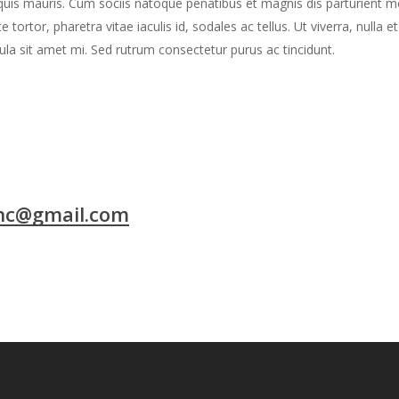
uis mauris. Cum sociis natoque penatibus et magnis dis parturient mo
 tortor, pharetra vitae iaculis id, sodales ac tellus. Ut viverra, nulla 
ula sit amet mi. Sed rutrum consectetur purus ac tincidunt.
nc@gmail.com