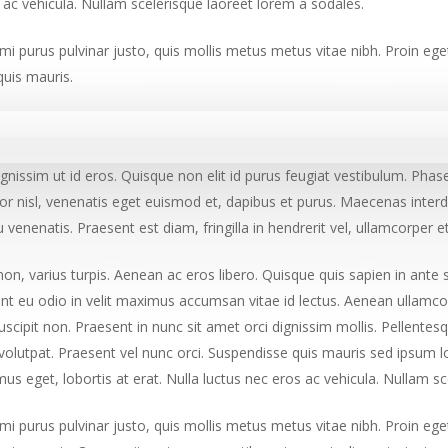
os ac vehicula. Nullam scelerisque laoreet lorem a sodales.
mi purus pulvinar justo, quis mollis metus metus vitae nibh. Proin ege
quis mauris.
dignissim ut id eros. Quisque non elit id purus feugiat vestibulum. Pha
r nisl, venenatis eget euismod et, dapibus et purus. Maecenas interdum
 venenatis. Praesent est diam, fringilla in hendrerit vel, ullamcorper e
n, varius turpis. Aenean ac eros libero. Quisque quis sapien in ante sc
nt eu odio in velit maximus accumsan vitae id lectus. Aenean ullamcor
uscipit non. Praesent in nunc sit amet orci dignissim mollis. Pellente
at volutpat. Praesent vel nunc orci. Suspendisse quis mauris sed ipsum
mus eget, lobortis at erat. Nulla luctus nec eros ac vehicula. Nullam s
mi purus pulvinar justo, quis mollis metus metus vitae nibh. Proin ege